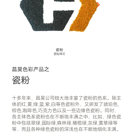
瓷粉
瓷粉样式
昌昊色彩产品之
瓷粉
十多年来，昌昊公司极大地丰富了瓷粉的色系。除主
体的红,黄,绿,蓝,紫,白等色瓷粉外，又研发了琥珀色,
棕色,咖啡色,巧克力色以及一些边缘色瓷粉。同时，
各主体色系瓷粉也在不断地丰满之中，比如，绿色瓷
粉中包括翠绿,国际绿,森林绿,橄榄绿,灰绿,黄草绿等
等，而且各种绿色瓷粉的深浅也在不断地细化丰满。