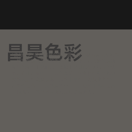
昌昊色彩
“瓷粉工艺”是由昌昊公司研发，并已获得发明专利的
一款新型玻璃器皿的生产工艺。较其它传统的玻璃
制品的制作工艺而言，瓷粉工艺具有得天独厚的优
势。在生产制作中，其色彩使用的多样性和色彩更
换的灵活性以及表现手法的丰富性，为从业者的生
产创作提供了巨大的发挥空间，并更加丰富和提高
了玻璃制品的艺术表现力及视觉感染力。